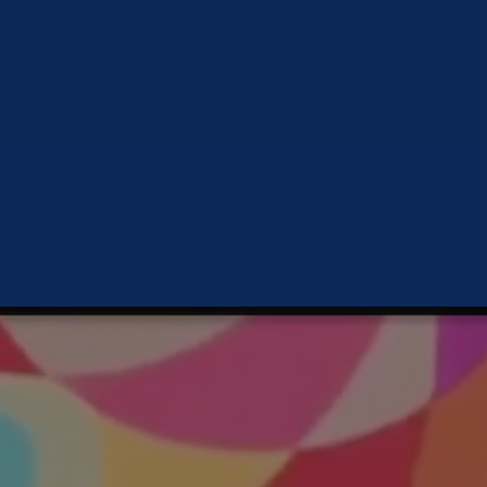
Um número recorde de quase 10 mil
artistas inscritos neste ano.