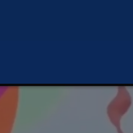
São 18 estados representados nesta
edição, do norte ao sul do Brasil.