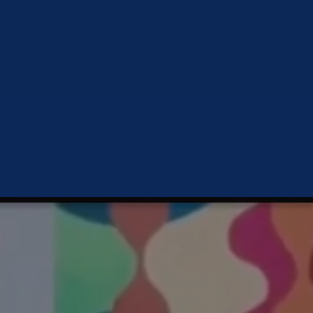
Do clássico ao popular, do regional
ao urbano, são 31 premiados.