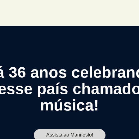
á 36 anos celebran
esse país chamad
música!
Assista ao Manifesto!