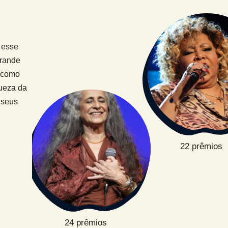
 esse
grande
, como
queza da
 seus
22 prêmios
24 prêmios